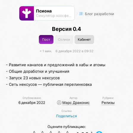
Псиона
Блог разработки
Cимулятор ноосферы
Версия 0.4
Пост
Солики
Кабинет
< 1 мин.
6 декабря 2022 в 09:32
- Развитие каналов и предложений в хабы и атомы
- Общие доработки и улучшения
- Запуск 23 новых нексусов
- Сеть нексусов — публичная перелинковка
Опубликовано
Автор
Рубрики:
6 декабря 2022
Марс Драконис
Релизы
Ссылка
Поделиться
Оцените публикацию: