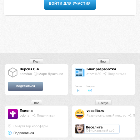
ВОЙТИ ДЛЯ УЧАСТИЯ
Пост
Блог
Версия 0.4
Блог разработки
item809
Марс Драконис
atom1180
Поделиться
Посты
Создать
14
Хаб
Нексус
Псиона
veselita.ru
psiona
Поделиться
Развлекательный нексус
Поде
Cимулятор ноосферы
Веселита
Официальный хаб
Подписаться