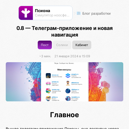
Псиона
Блог разработки
Cимулятор ноосферы
0.8 — Телеграм-приложение и новая
навигация
Пост
Солики
Кабинет
~3 мин.
21 января 2024 в 15:09
Главное
Вышло телеграм-приложение Псионы, оно доступно через