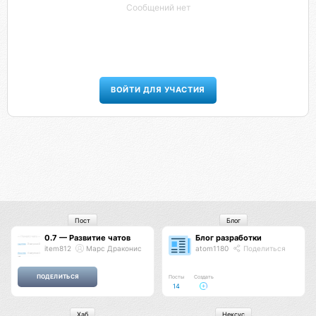
Сообщений нет
ВОЙТИ ДЛЯ УЧАСТИЯ
Пост
Блог
0.7 — Развитие чатов
Блог разработки
item812
Марс Драконис
atom1180
Поделиться
Посты
Создать
14
Хаб
Нексус