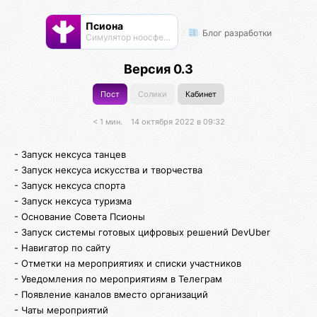
Псиона
Блог разработки
Cимулятор ноосферы
Версия 0.3
Пост
Солики
Кабинет
< 1 мин.
14 октября 2022 в 09:32
- Запуск нексуса танцев
- Запуск нексуса искусства и творчества
- Запуск нексуса спорта
- Запуск нексуса туризма
- Основание Совета Псионы
- Запуск системы готовых цифровых решений DevUber
- Навигатор по сайту
- Отметки на мероприятиях и списки участников
- Уведомления по мероприятиям в Телеграм
- Появление каналов вместо организаций
- Чаты мероприятий