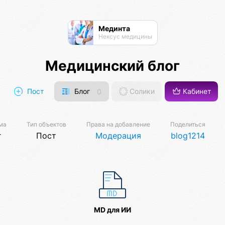
Мединта
Нексус медицины
Медицинский блог
Пост
Блог
0
Солики
Кабинет
ма
Тип объектов
Права на добавление
Поделиться
г
Пост
Модерация
blog1214
MD для ИИ