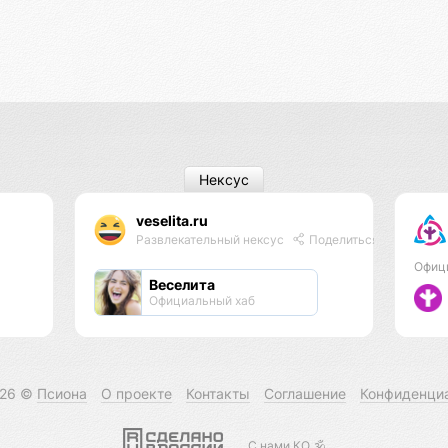
Нексус
veselita.ru
Развлекательный нексус
Поделиться
Офиц
Веселита
Официальный хаб
026 ©
Псиона
О проекте
Контакты
Соглашение
Конфиденци
С нами КО 🕉️