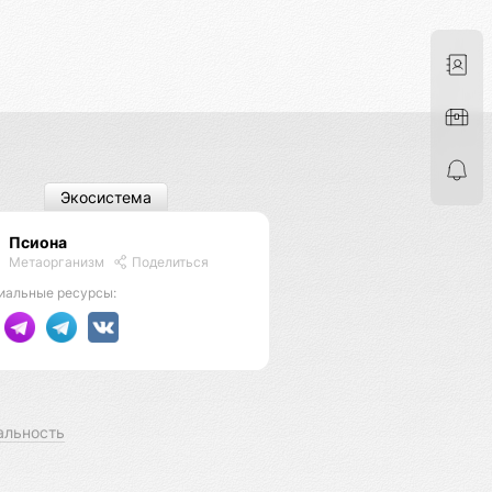
Экосистема
Псиона
Метаорганизм
Поделиться
иальные ресурсы:
альность