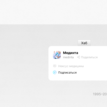
Хаб
Мединта
medinta
Поделиться
Нексус медицины
Подписаться
1995–2