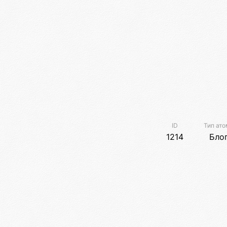
ID
Тип ато
1214
Бло