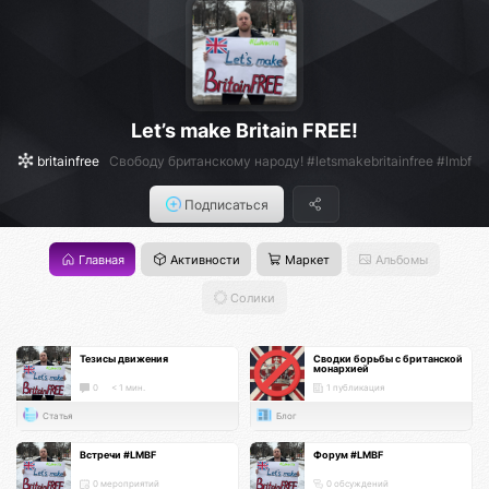
Let’s make Britain FREE!
britainfree
Свободу британскому народу! #letsmakebritainfree #lmbf
Подписаться
Главная
Активности
Маркет
Альбомы
Солики
Тезисы движения
Сводки борьбы с британской
монархией
0
< 1 мин.
1 публикация
Статья
Блог
Встречи #LMBF
Форум #LMBF
0 мероприятий
0 обсуждений