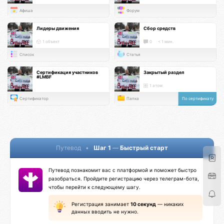
Афиша
Форум
Лидеры движения
Сбор средств
1 объект
0
< 1 мин.
Список
Статья
Сертификация участников
Закрытый раздел
#LMBF
1 атом
Сертификатор
Папка
По сертификату
Путевод
•
Шаг 1
—
Быстрый старт
Путевод познакомит вас с платформой и поможет быстро
разобраться. Пройдите регистрацию через телеграм-бота,
чтобы перейти к следующему шагу.
Регистрация занимает
10 секунд
— никаких
данных вводить не нужно.