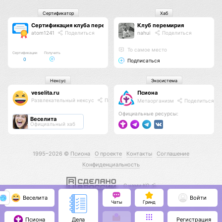
Сертификатор
Хаб
Сертификация клуба перемирия
Клуб перемирия
atom1241
Поделиться
nahui
Поделиться
То самое место
Сертификации
Получить
0
Подписаться
Нексус
Экосистема
veselita.ru
Псиона
Развлекательный нексус
Поделиться
Метаорганизм
Поделиться
Официальные ресурсы:
Веселита
Официальный хаб
1995–2026 ©
Псиона
О проекте
Контакты
Соглашение
Конфиденциальность
С нами КО 🕉️
Веселита
Войти
Чаты
Гринд
Псиона
Регистрация
Дела