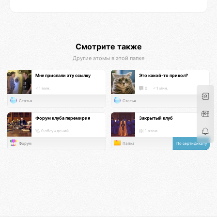
Смотрите также
Другие атомы в этой папке
Мне прислали эту ссылку
Это какой-то прикол?
< 1 мин.
0
< 1 мин.
Статья
Статья
Форум клуба перемирия
Закрытый клуб
0 обсуждений
1 атом
Форум
Папка
По сертификату