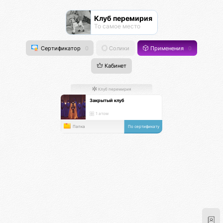
Клуб перемирия
То самое место
Сертификатор
0
Солики
Применения
0
Кабинет
Клуб перемирия
Закрытый клуб
1 атом
Папка
По сертификату