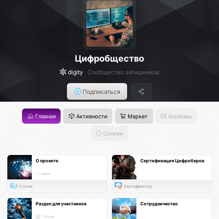
Цифробщество
digity
Сообщество айтишников
Подписаться
Главная
Активности
Маркет
Альбомы
Солики
О проекте
Сертификация Цифроберов
< 1 мин.
Статья
Сертификатор
Раздел для участников
Сотрудничество
1 атом