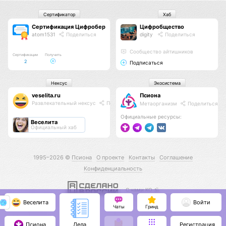
Сертификатор
Хаб
Сертификация Цифроберов
Цифробщество
atom1531
Поделиться
digity
Поделиться
Сообщество айтишников
Сертификации
Получить
2
Подписаться
Нексус
Экосистема
veselita.ru
Псиона
Развлекательный нексус
Поделиться
Метаорганизм
Поделиться
Официальные ресурсы:
Веселита
Официальный хаб
1995–2026 ©
Псиона
О проекте
Контакты
Соглашение
Конфиденциальность
С нами КО 🕉️
Веселита
Войти
Чаты
Гринд
Псиона
Регистрация
Дела