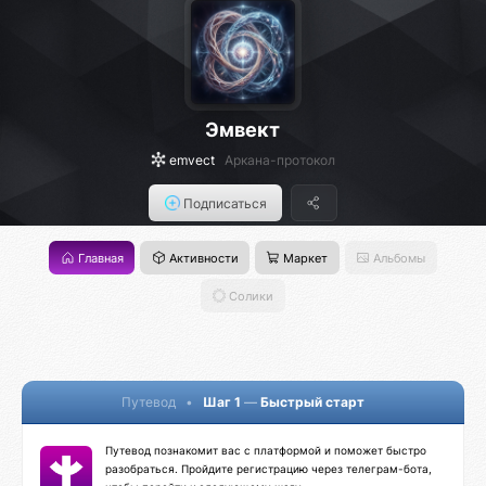
Эмвект
emvect
Аркана-протокол
Подписаться
Главная
Активности
Маркет
Альбомы
Солики
Путевод
•
Шаг 1
—
Быстрый старт
Путевод познакомит вас с платформой и поможет быстро
разобраться. Пройдите регистрацию через телеграм-бота,