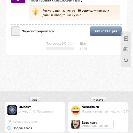
чтобы перейти к следующему шагу.
Регистрация занимает
10 секунд
— никаких
данных вводить не нужно.
Зарегистрируйтесь
РЕГИСТРАЦИЯ
Прогресс: 0%
0 / 1
Шаг
1
/ 15
Хаб
Нексус
Эмвект
veselita.ru
emvect
Поделиться
Развлекательный нексус
Поде
Аркана-протокол
Веселита
Официальный хаб
Подписаться