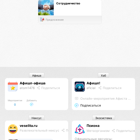
Сотрудничество
Предложение
Афиша
Хаб
Афишл-афиша
Афишл!
atom1476
Поделиться
aficial
Поделиться
Онлайн-мероприятия Афиста Лаб
Мероприятия
Добавить
0
Подписаться
Нексус
Экосистема
veselita.ru
Псиона
Развлекательный нексус
Поделиться
Метаорганизм
Поделиться
Официальные ресурсы: