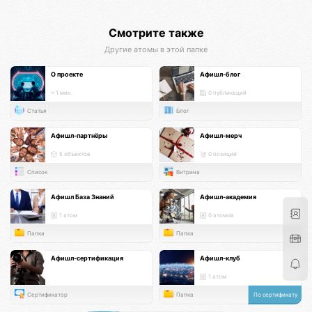
Смотрите также
Другие атомы в этой папке
О проекте
Афишл-блог
< 1 мин.
0 публикаций
Статья
Блог
Афишл-партнёры
Афишл-мерч
5 объектов
0 позиций
Список
Витрина
Афишл База Знаний
Афишл-академия
1 атом
0 атомов
Папка
Папка
Афишл-сертификация
Афишл-клуб
1 атом
Сертификатор
Папка
По сертификату