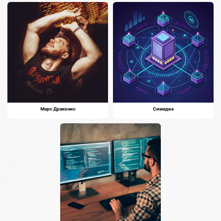
Марс Драконис
Симедиа