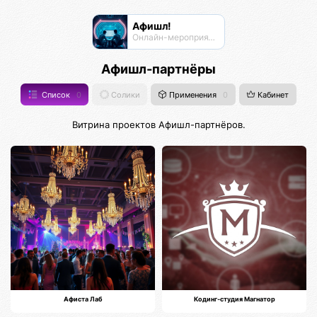
Афишл!
Онлайн-мероприятия Афиста Лаб
Афишл-партнёры
Список
0
Солики
Применения
0
Кабинет
Витрина проектов Афишл-партнёров.
Афиста Лаб
Кодинг-студия Магнатор