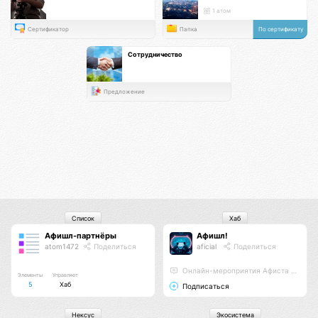
1 атом
Сертификатор
Папка
По сертификату
Сотрудничество
Предложение
Список
Хаб
Афишл-партнёры
Афишл!
atom1472
Поделиться
aficial
Поделиться
Онлайн-мероприятия Афиста Лаб
Элементы
Управляет
5
Хаб
Подписаться
Нексус
Экосистема