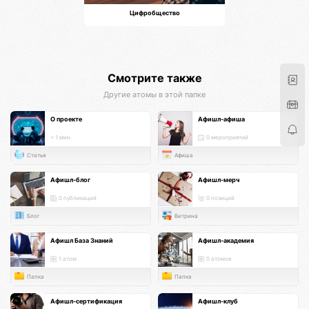
Цифробщество
Смотрите также
Другие атомы в этой папке
О проекте
Афишл-афиша
< 1 мин.
0 мероприятий
Статья
Афиша
Афишл-блог
Афишл-мерч
0 публикаций
0 позиций
Блог
Витрина
Афишл База Знаний
Афишл-академия
1 атом
0 атомов
Папка
Папка
Афишл-сертификация
Афишл-клуб