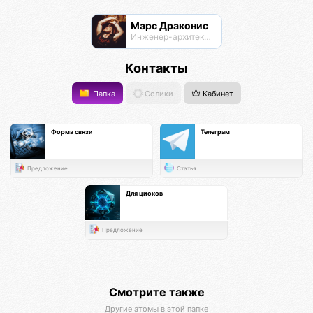
Марс Драконис
Инженер-архитектор
Контакты
Папка
Солики
Кабинет
Форма связи
Телеграм
Предложение
Статья
Для циоков
Предложение
Смотрите также
Другие атомы в этой папке