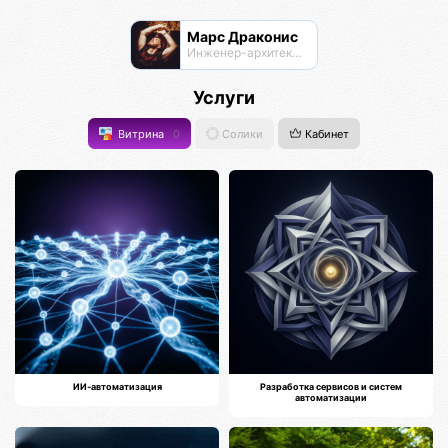
Марс Драконис
Инженер-архитектор
Услуги
Витрина
0
Солики
Кабинет
ИИ-автоматизация
Разработка сервисов и систем
автоматизации