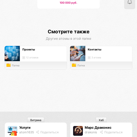
100 000 руб.
Смотрите также
Другие атомы в этой папке
Проекты
Контакты
12 атомов
3 атома
Папка
Папка
Витрина
Хаб
Услуги
Марс Драконис
atom1635
Поделиться
drakonis
Поделиться