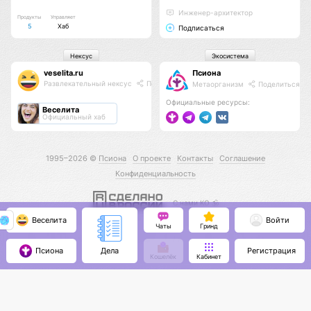
Инженер-архитектор
Продукты
Управляет
5
Хаб
Подписаться
Нексус
Экосистема
veselita.ru
Псиона
Развлекательный нексус
Поделиться
Метаорганизм
Поделиться
Официальные ресурсы:
Веселита
Официальный хаб
1995–2026 ©
Псиона
О проекте
Контакты
Соглашение
Конфиденциальность
С нами КО 🕉️
Веселита
Войти
Чаты
Гринд
Псиона
Регистрация
Дела
Кошелёк
Кабинет