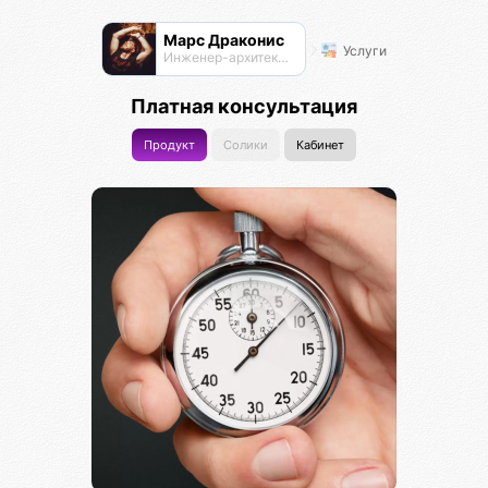
Марс Драконис
Услуги
Инженер-архитектор
Платная консультация
Продукт
Солики
Кабинет