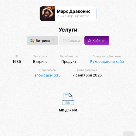
Марс Драконис
Инженер-архитектор
Услуги
Витрина
0
Солики
Кабинет
ID
Тип атома
Тип объектов
Права на добавление
1635
Витрина
Продукт
Руководители хаба
Поделиться
Дата создания
showcase1635
7 сентября 2025
MD для ИИ