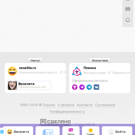
Нексус
Экосистема
veselita.ru
Псиона
Развлекательный нексус
Поделиться
Метаорганизм
Поделиться
Официальные ресурсы:
Веселита
Официальный хаб
1995–2026 ©
Псиона
О проекте
Контакты
Соглашение
Конфиденциальность
С нами КО 🕉️
Веселита
Войти
Чаты
Гринд