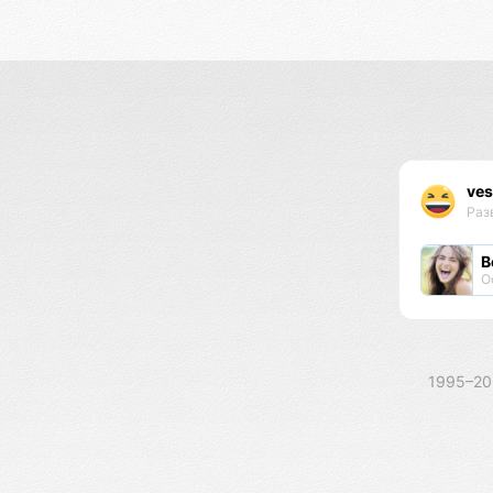
ves
Раз
В
О
1995–2