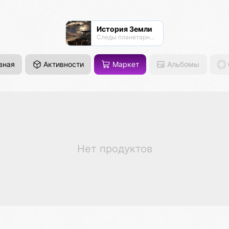
История Земли
Следы планетарных катаклизмов и высокоразвитых цивилизаций прошлого
вная
Активности
Маркет
Альбомы
Нет продуктов