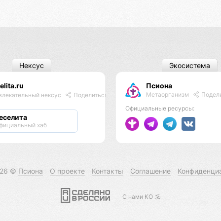
Нексус
Экосистема
elita.ru
Псиона
Метаорганизм
Подел
влекательный нексус
Поделиться
Официальные ресурсы:
еселита
фициальный хаб
026 ©
Псиона
О проекте
Контакты
Соглашение
Конфиденци
С нами КО 🕉️