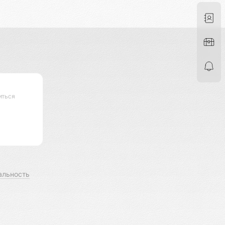
иться
альность