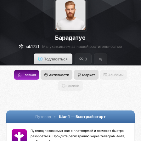
Барадатус
hub1721
Мы ухаживаем за нашей ростительностью
Подписаться
0
Главная
Активности
Маркет
Альбомы
Солики
Путевод
•
Шаг 1
—
Быстрый старт
Путевод познакомит вас с платформой и поможет быстро
разобраться. Пройдите регистрацию через телеграм-бота,