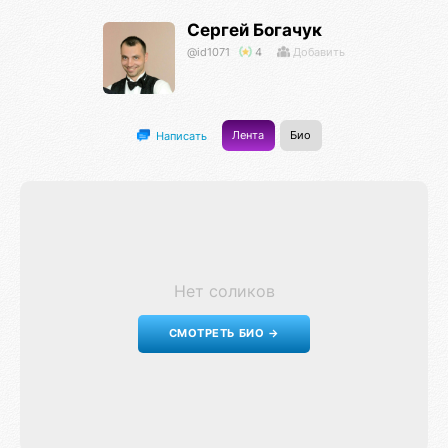
Сергей Богачук
@id1071
4
Добавить
Лента
Био
Написать
Нет соликов
СМОТРЕТЬ БИО →