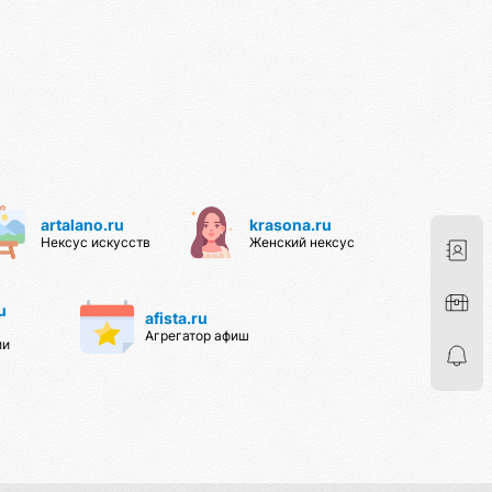
artalano.ru
krasona.ru
Нексус искусств
Женский нексус
u
afista.ru
Агрегатор афиш
ии