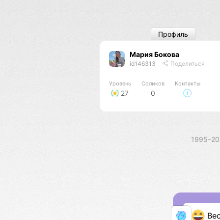
Профиль
Мария Бокова
id146313
Поделиться
Уровень
Соликов
Контакты
27
0
1995–2
Ве