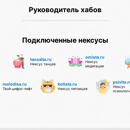
Хранительницы очага
Руководитель хабов
Создание крепкой семьи
Подключенные нексусы
omista.ru
tansalta.ru
Нексус
Нексус танцев
медитации
psivita.r
molodisa.ru
kotista.ru
Нексус
Твой цифро-лифт
Нексус питомцев
психолог