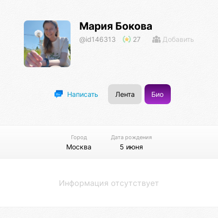
Мария Бокова
@id146313
27
Добавить
Лента
Био
Написать
Город
Дата рождения
Москва
5 июня
Информация отсутствует