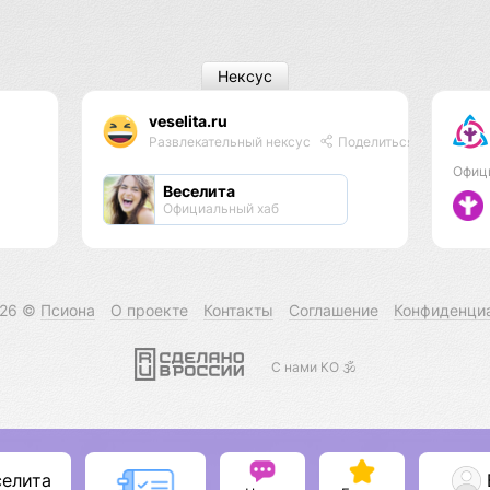
Нексус
veselita.ru
Развлекательный нексус
Поделиться
Офиц
Веселита
Официальный хаб
026 ©
Псиона
О проекте
Контакты
Соглашение
Конфиденци
С нами КО 🕉️
селита