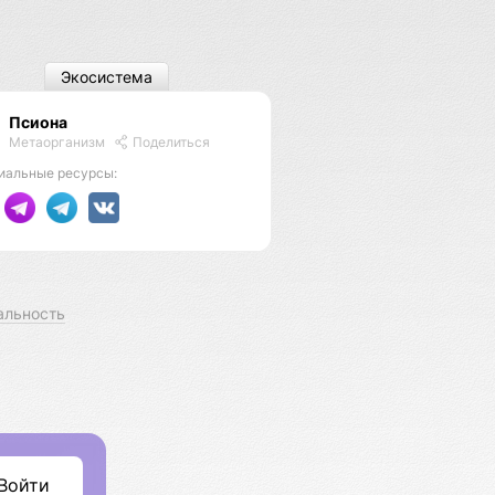
Экосистема
Псиона
Метаорганизм
Поделиться
иальные ресурсы:
альность
Войти