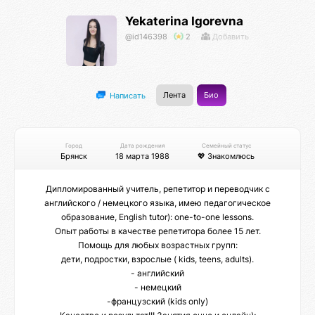
Yekaterina Igorevna
@id146398
2
Добавить
Лента
Био
Написать
Город
Дата рождения
Семейный статус
Брянск
18 марта 1988
💖 Знакомлюсь
Дипломированный учитель, репетитор и переводчик с
английского / немецкого языка, имею педагогическое
образование, English tutor): one-to-one lessons.
Опыт работы в качестве репетитора более 15 лет.
Помощь для любых возрастных групп:
дети, подростки, взрослые ( kids, teens, adults).
- английский
- немецкий
-французский (kids only)