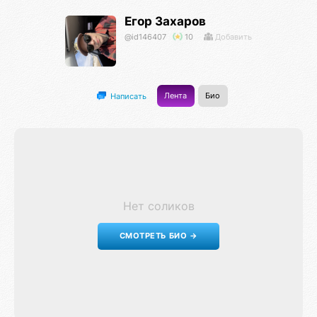
Егор Захаров
@id146407
10
Добавить
Лента
Био
Написать
Нет соликов
СМОТРЕТЬ БИО →