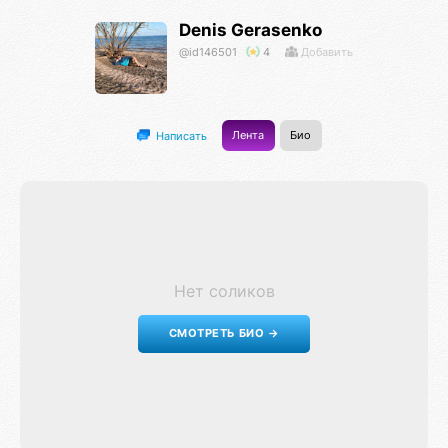
Denis Gerasenko
@id146501
4
Добавить
Лента
Био
Написать
Нет соликов
СМОТРЕТЬ БИО →