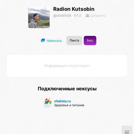
Radion Kutsobin
@id146508
2
Добавить
Лента
Био
Написать
Информация отсутствует
Подключенные нексусы
vitalista.ru
Здоровье и питание