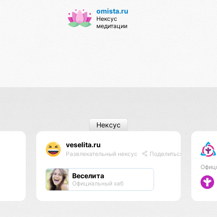
omista.ru
Нексус
медитации
Нексус
veselita.ru
Развлекательный нексус
Поделиться
Офиц
Веселита
Официальный хаб