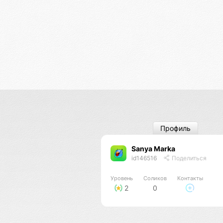
Профиль
Sanya Marka
id146516
Поделиться
Уровень
Соликов
Контакты
2
0