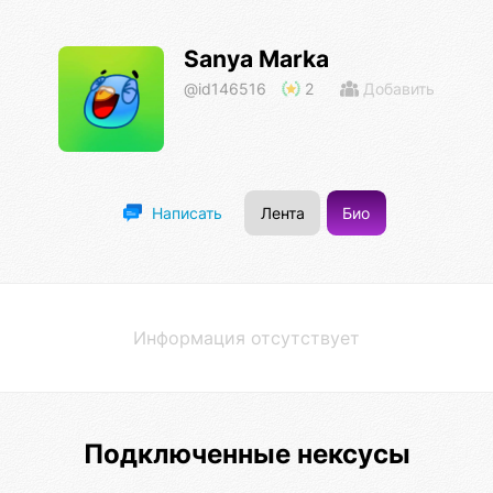
Sanya Marka
@id146516
2
Добавить
Лента
Био
Написать
Информация отсутствует
Подключенные нексусы