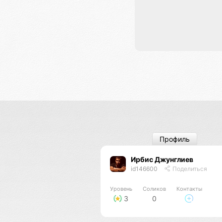
Профиль
Ирбис Джунглиев
id146600
Поделиться
Уровень
Соликов
Контакты
3
0