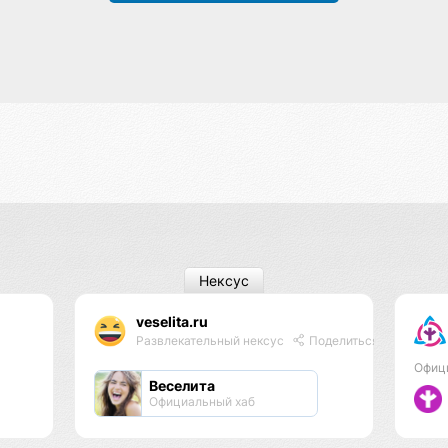
Нексус
veselita.ru
Развлекательный нексус
Поделиться
Офиц
Веселита
Официальный хаб