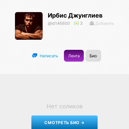
Ирбис Джунглиев
@id146600
3
Добавить
Лента
Био
Написать
Нет соликов
СМОТРЕТЬ БИО →