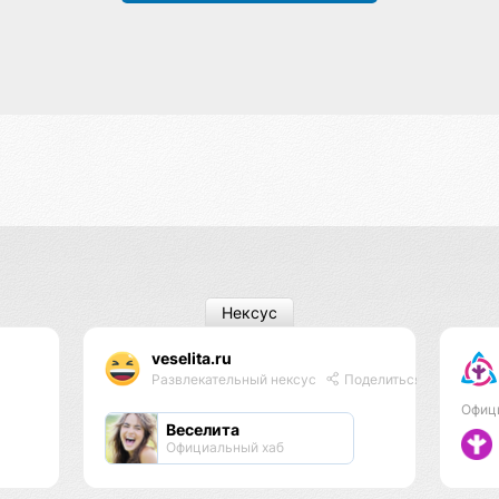
Нексус
veselita.ru
Развлекательный нексус
Поделиться
Офиц
Веселита
Официальный хаб