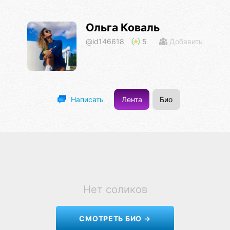
Ольга Коваль
@id146618
5
Добавить
Лента
Био
Написать
Нет соликов
СМОТРЕТЬ БИО →