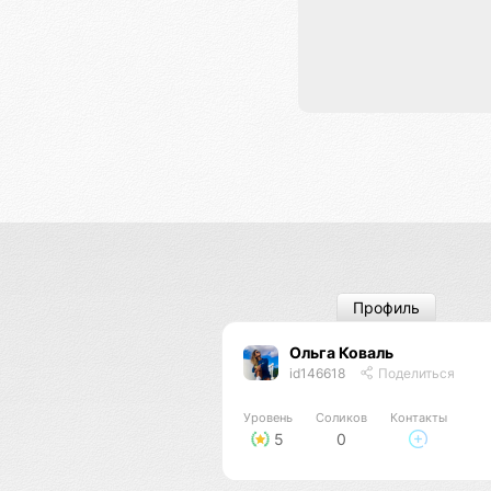
Профиль
Ольга Коваль
id146618
Поделиться
Уровень
Соликов
Контакты
5
0