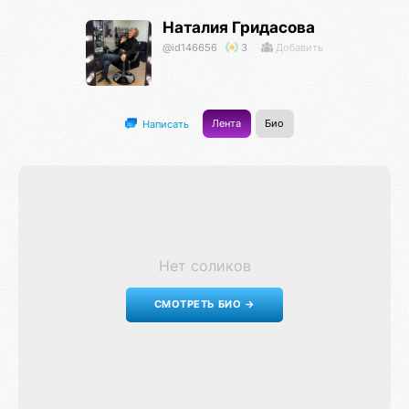
Наталия Гридасова
@id146656
3
Добавить
Лента
Био
Написать
Нет соликов
СМОТРЕТЬ БИО →