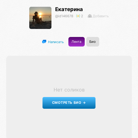
Екатерина
@id146678
2
Добавить
Лента
Био
Написать
Нет соликов
СМОТРЕТЬ БИО →