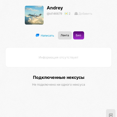
Andrey
@id146679
2
Добавить
Лента
Био
Написать
Информация отсутствует
Подключенные нексусы
Не подключено ни одного нексуса