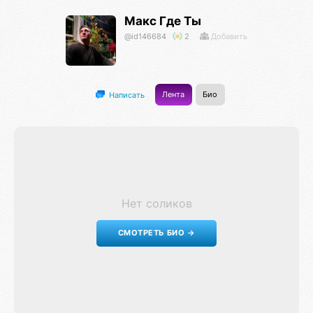
Макс Где Ты
@id146684
2
Добавить
Лента
Био
Написать
Нет соликов
СМОТРЕТЬ БИО →