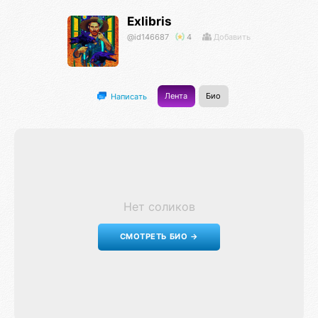
Exlibris
@id146687
4
Добавить
Лента
Био
Написать
Нет соликов
СМОТРЕТЬ БИО →