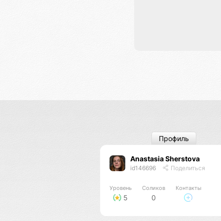
Профиль
Anastasia Sherstova
id146696
Поделиться
Уровень
Соликов
Контакты
5
0