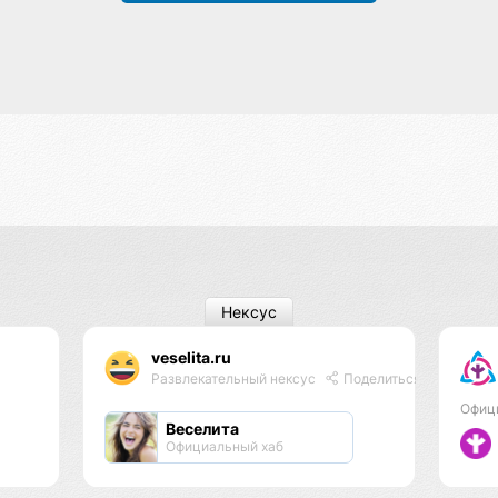
Нексус
veselita.ru
Развлекательный нексус
Поделиться
Офиц
Веселита
Официальный хаб