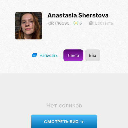
Anastasia Sherstova
@id146696
5
Добавить
Лента
Био
Написать
Нет соликов
СМОТРЕТЬ БИО →