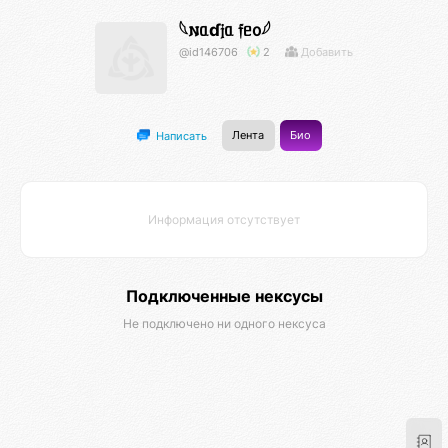
𓆩𐌽ᥲɗ𝔧ᥲ 𝔣ᥱ᧐𓆪
@id146706
2
Добавить
Лента
Био
Написать
Информация отсутствует
Подключенные нексусы
Не подключено ни одного нексуса