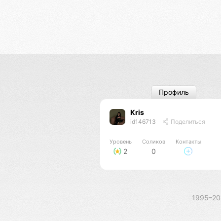
Профиль
Kris
id146713
Поделиться
Уровень
Соликов
Контакты
2
0
1995–2