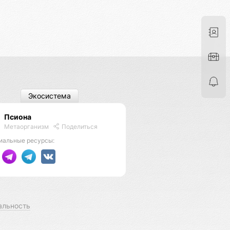
Экосистема
Псиона
Метаорганизм
Поделиться
иальные ресурсы:
альность