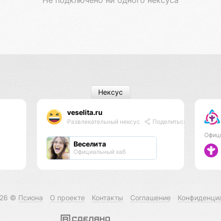
Нексус
veselita.ru
Развлекательный нексус
Поделиться
Офиц
Веселита
Официальный хаб
026 ©
Псиона
О проекте
Контакты
Соглашение
Конфиденци