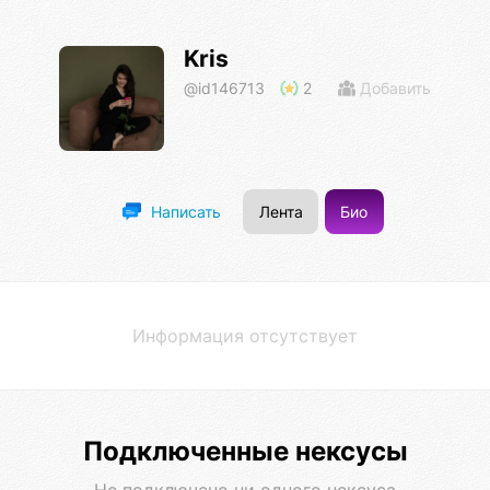
Kris
@id146713
2
Добавить
Лента
Био
Написать
Информация отсутствует
Подключенные нексусы
Не подключено ни одного нексуса