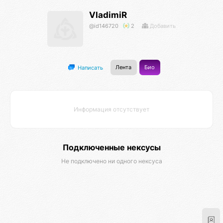
VladimiR
@id146720
2
Добавить
Лента
Био
Написать
Информация отсутствует
Подключенные нексусы
Не подключено ни одного нексуса