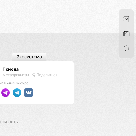
Экосистема
Псиона
Метаорганизм
Поделиться
иальные ресурсы:
альность