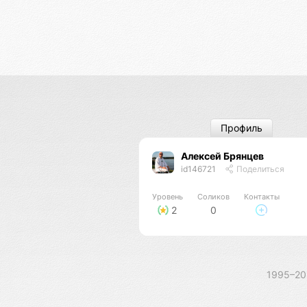
Профиль
Алексей Брянцев
id146721
Поделиться
Уровень
Соликов
Контакты
2
0
1995–2