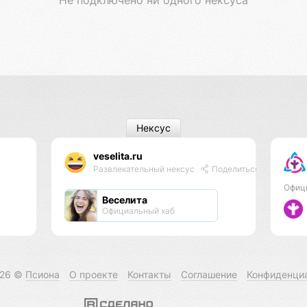
Нексус
veselita.ru
Развлекательный нексус
Поделиться
Офиц
Веселита
Официальный хаб
026 ©
Псиона
О проекте
Контакты
Соглашение
Конфиденци