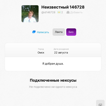
Неизвестный 146728
@id146728
2
Добавить
Лента
Био
Написать
Город
Дата рождения
Омск
22 августа
Я добрая душа.
Подключенные нексусы
Не подключено ни одного нексуса