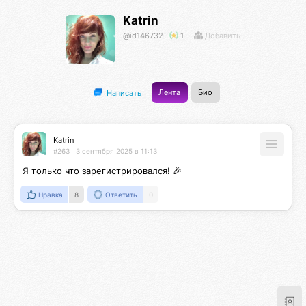
Katrin
@id146732
1
Добавить
Лента
Био
Написать
Katrin
#263
3 сентября 2025 в 11:13
Я только что зарегистрировался! 🎉
Нравка
8
Ответить
0