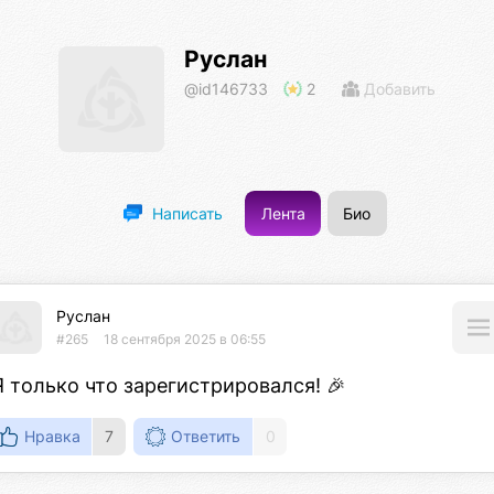
Руслан
@id146733
2
Добавить
Лента
Био
Написать
Руслан
#265
18 сентября 2025 в 06:55
Я только что зарегистрировался! 🎉
Нравка
7
Ответить
0