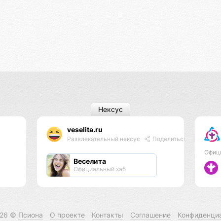
Нексус
veselita.ru
Развлекательный нексус
Поделиться
Офиц
Веселита
Официальный хаб
026 ©
Псиона
О проекте
Контакты
Соглашение
Конфиденци