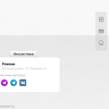
Экосистема
Псиона
Метаорганизм
Поделиться
иальные ресурсы:
альность