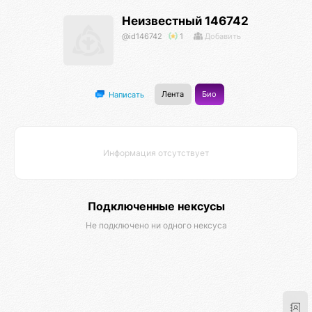
Неизвестный 146742
@id146742
1
Добавить
Лента
Био
Написать
Информация отсутствует
Подключенные нексусы
Не подключено ни одного нексуса