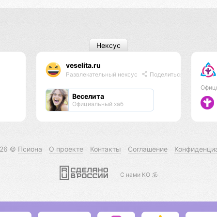
Нексус
veselita.ru
Развлекательный нексус
Поделиться
Офиц
Веселита
Официальный хаб
026 ©
Псиона
О проекте
Контакты
Соглашение
Конфиденци
С нами КО 🕉️