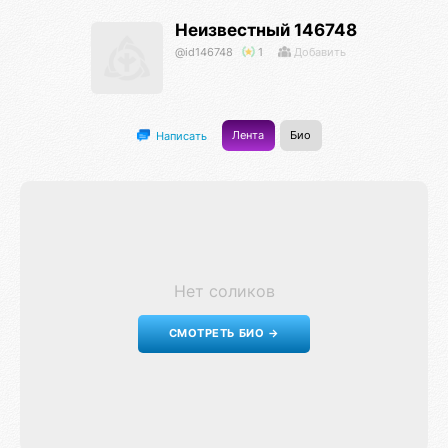
Неизвестный 146748
@id146748
1
Добавить
Лента
Био
Написать
Нет соликов
СМОТРЕТЬ БИО →