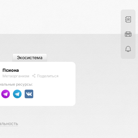
Экосистема
Псиона
Метаорганизм
Поделиться
иальные ресурсы:
альность