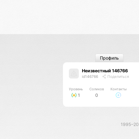
Профиль
Неизвестный 146766
id146766
Поделиться
Уровень
Соликов
Контакты
1
0
1995–2