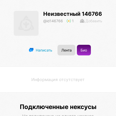
Неизвестный 146766
@id146766
1
Добавить
Лента
Био
Написать
Информация отсутствует
Подключенные нексусы
Не подключено ни одного нексуса