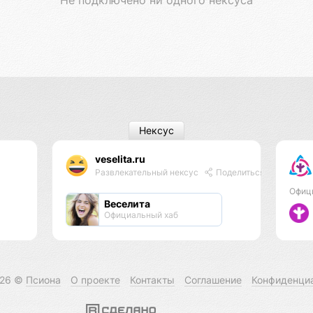
Нексус
veselita.ru
Развлекательный нексус
Поделиться
Офиц
Веселита
Официальный хаб
026 ©
Псиона
О проекте
Контакты
Соглашение
Конфиденци