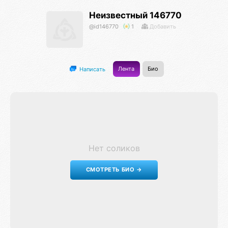
Неизвестный 146770
@id146770
1
Добавить
Лента
Био
Написать
Нет соликов
СМОТРЕТЬ БИО →