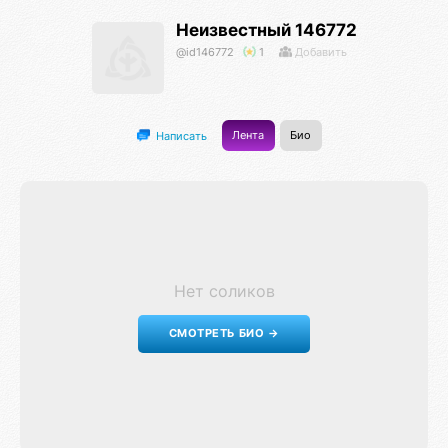
Неизвестный 146772
@id146772
1
Добавить
Лента
Био
Написать
Нет соликов
СМОТРЕТЬ БИО →