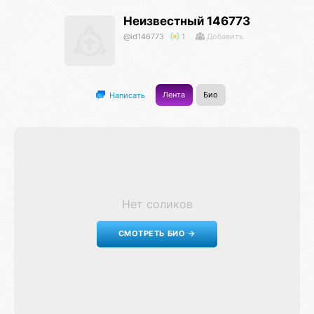
Неизвестный 146773
@id146773
1
Добавить
Лента
Био
Написать
Нет соликов
СМОТРЕТЬ БИО →