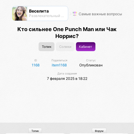
Веселита
Самые важные вопросы
Развлекательный нексус
Кто сильнее One Punch Man или Чак
Норрис?
Топик
Солики
Кабинет
ID
Поделиться
Статус
1168
item1168
Опубликован
Дата создания
7 февраля 2025 в 18:22
Топик
Форум