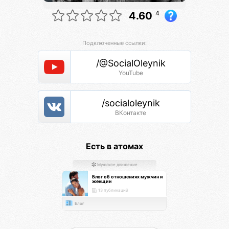
4
4.60
Подключенные ссылки:
/@SocialOleynik
YouTube
/socialoleynik
ВКонтакте
Есть в атомах
Мужское движение
Блог об отношениях мужчин и
женщин
13 публикаций
Блог